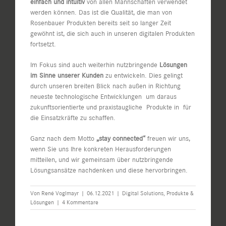
einfach und intuitiv
von allen Mannschaften verwendet
werden können. Das ist die Qualität, die man von
Rosenbauer Produkten bereits seit so langer Zeit
gewöhnt ist, die sich auch in unseren digitalen Produkten
fortsetzt.
Im Fokus sind auch weiterhin nutzbringende
Lösungen
im Sinne unserer Kunden
zu entwickeln. Dies gelingt
durch unseren breiten Blick nach außen in Richtung
neueste technologische Entwicklungen um daraus
zukunftsorientierte und praxistaugliche Produkte in für
die Einsatzkräfte zu schaffen.
Ganz nach dem Motto
„stay connected“
freuen wir uns,
wenn Sie uns Ihre konkreten Herausforderungen
mitteilen, und wir gemeinsam über nutzbringende
Lösungsansätze nachdenken und diese hervorbringen.
Von
René Voglmayr
|
06.12.2021
|
Digital Solutions
,
Produkte &
Lösungen
|
4 Kommentare