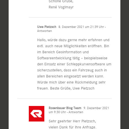
Schöne Grüße,
René Voglmayr
Uwe Pietzsch
8. Dezember 2021 um 21:39 Uhr
-
Antworten
Hallo, würde dazu gerne mehr erfahren und
evtl. auch neue Möglichkeiten eröffnen. Bin
im Bereich Geoinformation und
Softwareentwicklung tätig – beispielsweise
den Einsatz einer Schleppkurvensoftware um
sicherzustellen, dass ein Fahrzeug auch in
allen Bereichen eingesetzt werden kann.
Würde mich über eine Rückmeldung sehr
freuen. Beste Grüße, Uwe Pietzsch
Rosenbauer Blog Team
9. Dezember 2021
um 9:30 Uhr
- Antworten
Sehr geehrter Herr Pietzsch,
vielen Dank für Ihre Anfrage.