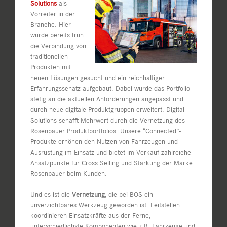
Solutions
als
Vorreiter in der
Branche. Hier
wurde bereits früh
die Verbindung von
traditionellen
Produkten mit
neuen Lösungen gesucht und ein reichhaltiger
Erfahrungsschatz aufgebaut. Dabei wurde das Portfolio
stetig an die aktuellen Anforderungen angepasst und
durch neue digitale Produktgruppen erweitert. Digital
Solutions schafft Mehrwert durch die Vernetzung des
Rosenbauer Produktportfolios. Unsere “Connected”-
Produkte erhöhen den Nutzen von Fahrzeugen und
Ausrüstung im Einsatz und bietet im Verkauf zahlreiche
Ansatzpunkte für Cross Selling und Stärkung der Marke
Rosenbauer beim Kunden.
Und es ist die
Vernetzung
, die bei BOS ein
unverzichtbares Werkzeug geworden ist. Leitstellen
koordinieren Einsatzkräfte aus der Ferne,
unterschiedlichste Komponenten wie z.B. Fahrzeuge und