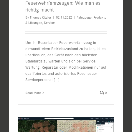
Feuerwehrfahrzeugen: Wie man es
richtig macht
By
Thomas Kitzler
|
02.11.2022
|
Fahrzeuge
,
Produkte
& Lösungen
,
Service
Um Ihr Rosenbauer Feuerwehrfahrzeug in
einwandfreiem Betriebszustand zu halten, ist es
unerlässlich, das Gerät nach den höchsten
Standards zu warten und sich bei Service,
Wartung, Reparatur oder Modifikationen nur auf
qualifiziertes und autorisiertes Rosenbauer
Servicepersonal
[...]
Read More
0