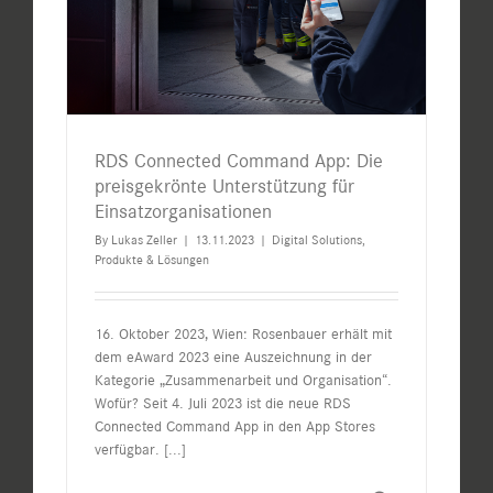
RDS Connected Command App: Die
preisgekrönte Unterstützung für
Einsatzorganisationen
By
Lukas Zeller
|
13.11.2023
|
Digital Solutions
,
Produkte & Lösungen
16. Oktober 2023, Wien: Rosenbauer erhält mit
dem eAward 2023 eine Auszeichnung in der
Kategorie „Zusammenarbeit und Organisation“.
Wofür? Seit 4. Juli 2023 ist die neue RDS
Connected Command App in den App Stores
verfügbar.
[...]