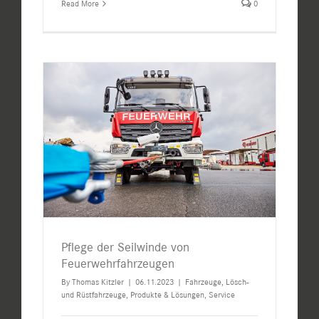
Read More
0
Pflege der Seilwinde von
Feuerwehrfahrzeugen
By
Thomas Kitzler
|
06.11.2023
|
Fahrzeuge
,
Lösch-
und Rüstfahrzeuge
,
Produkte & Lösungen
,
Service