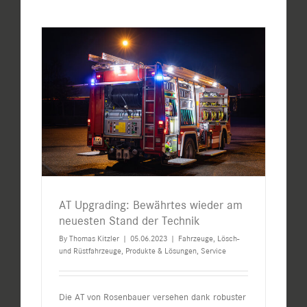
AT Upgrading: Bewährtes wieder am
neuesten Stand der Technik
By
Thomas Kitzler
|
05.06.2023
|
Fahrzeuge
,
Lösch-
und Rüstfahrzeuge
,
Produkte & Lösungen
,
Service
Die AT von Rosenbauer versehen dank robuster