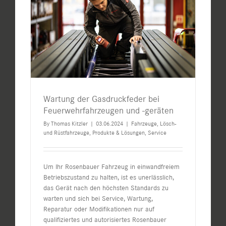
Wartung der Gasdruckfeder bei
Feuerwehrfahrzeugen und -geräten
By
Thomas Kitzler
|
03.06.2024
|
Fahrzeuge
,
Lösch-
und Rüstfahrzeuge
,
Produkte & Lösungen
,
Service
Um Ihr Rosenbauer Fahrzeug in einwandfreiem
Betriebszustand zu halten, ist es unerlässlich,
das Gerät nach den höchsten Standards zu
warten und sich bei Service, Wartung,
Reparatur oder Modifikationen nur auf
qualifiziertes und autorisiertes Rosenbauer