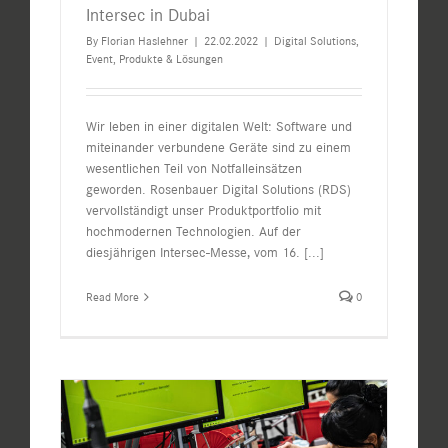
Intersec in Dubai
By
Florian Haslehner
|
22.02.2022
|
Digital Solutions
,
Event
,
Produkte & Lösungen
Wir leben in einer digitalen Welt: Software und
miteinander verbundene Geräte sind zu einem
wesentlichen Teil von Notfalleinsätzen
geworden. Rosenbauer Digital Solutions (RDS)
vervollständigt unser Produktportfolio mit
hochmodernen Technologien. Auf der
diesjährigen Intersec-Messe, vom 16.
[...]
Read More
0