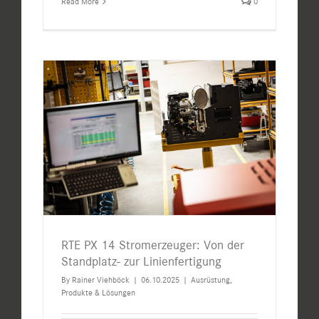
Read More
0
RTE PX 14 Stromerzeuger: Von der
Standplatz- zur Linienfertigung
By
Rainer Viehböck
|
06.10.2025
|
Ausrüstung
,
Produkte & Lösungen