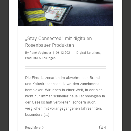
„Stay Connected“ mit digitalen
Rosenbauer Produkten
By
René Voglmayr
|
06.12.2021
|
Digital Solutions
,
Produkte & Lösungen
Die Einsatzszenarien im abwehrenden Brand-
und Katastrophenschutz werden zunehmend
komplexer. Wir leben in einer Welt, in der sich
nicht nur immer schneller neue Technologien in
der Gesellschaft verbreiten, sondern auch,
verglichen mit vorangegangenen Jahrzehnten,
besonders
[...]
Read More
4