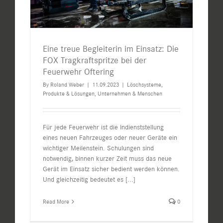
Eine treue Begleiterin im Einsatz: Die
FOX Tragkraftspritze bei der
Feuerwehr Oftering
By
Roland Weber
|
11.09.2023
|
Löschsysteme
,
Produkte & Lösungen
,
Unternehmen & Menschen
Für jede Feuerwehr ist die Indienststellung
eines neuen Fahrzeuges oder neuer Geräte ein
wichtiger Meilenstein. Schulungen sind
notwendig, binnen kurzer Zeit muss das neue
Gerät im Einsatz sicher bedient werden können.
Und gleichzeitig bedeutet es
[...]
Read More
0