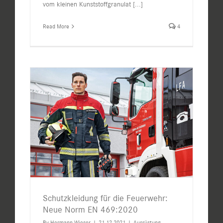
vom kleinen Kunststoffgranulat
[...]
Read More
4
Schutzkleidung für die Feuerwehr:
Neue Norm EN 469:2020
By
Hermann Wieser
|
21.12.2021
|
Ausrüstung
,