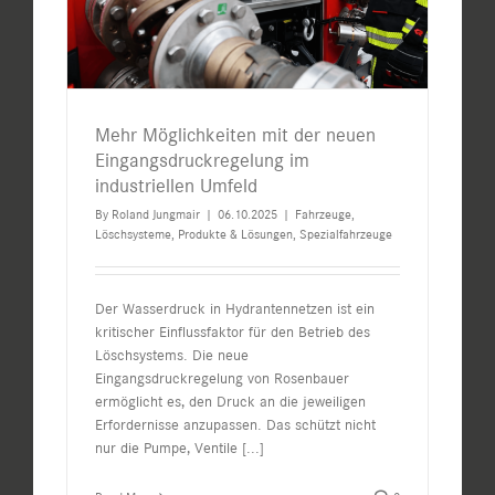
Mehr Möglichkeiten mit der neuen
Eingangsdruckregelung im
industriellen Umfeld
By
Roland Jungmair
|
06.10.2025
|
Fahrzeuge
,
Löschsysteme
,
Produkte & Lösungen
,
Spezialfahrzeuge
Der Wasserdruck in Hydrantennetzen ist ein
kritischer Einflussfaktor für den Betrieb des
Löschsystems. Die neue
Eingangsdruckregelung von Rosenbauer
ermöglicht es, den Druck an die jeweiligen
Erfordernisse anzupassen. Das schützt nicht
nur die Pumpe, Ventile
[...]