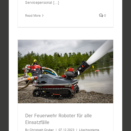
Servicepersonal
[...]
Read More
0
Der Feuerwehr Roboter für alle
Einsatzfälle
By
Christoph Gruber
|
07.12.2023
|
Löschsysteme
,