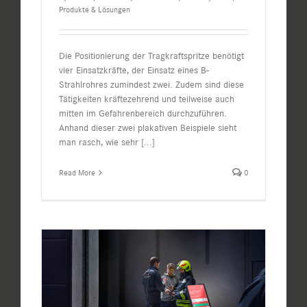
Produkte & Lösungen
Die Positionierung der Tragkraftspritze benötigt
vier Einsatzkräfte, der Einsatz eines B-
Strahlrohres zumindest zwei. Zudem sind diese
Tätigkeiten kräftezehrend und teilweise auch
mitten im Gefahrenbereich durchzuführen.
Anhand dieser zwei plakativen Beispiele sieht
man rasch, wie sehr
[...]
Read More
0