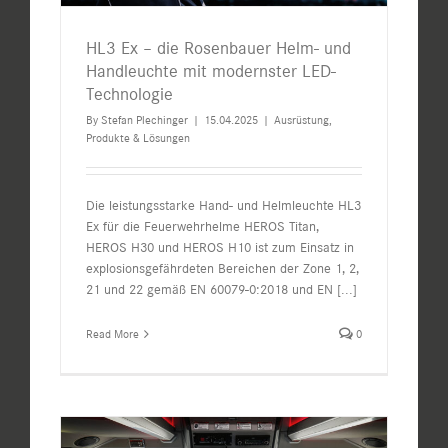
HL3 Ex – die Rosenbauer Helm- und
Handleuchte mit modernster LED-
Technologie
By
Stefan Plechinger
|
15.04.2025
|
Ausrüstung
,
Produkte & Lösungen
Die leistungsstarke Hand- und Helmleuchte HL3
Ex für die Feuerwehrhelme HEROS Titan,
HEROS H30 und HEROS H10 ist zum Einsatz in
explosionsgefährdeten Bereichen der Zone 1, 2,
21 und 22 gemäß EN 60079-0:2018 und EN
[...]
Read More
0