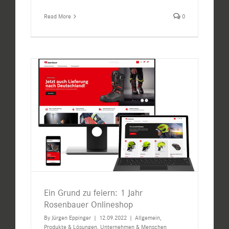
Read More
0
Ein Grund zu feiern: 1 Jahr
Rosenbauer Onlineshop
By
Jürgen Eppinger
|
12.09.2022
|
Allgemein
,
Produkte & Lösungen
,
Unternehmen & Menschen