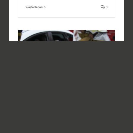
Weiterlesen
0
Wie einsatztauglich muss Hardware
wirklich sein? (Teil 1)
Von
Thomas Hartinger
|
09.01.2017
|
Digital
Solutions
,
Produkte & Lösungen