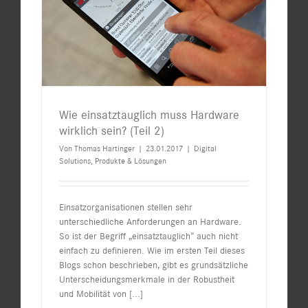
Wie einsatztauglich muss Hardware
wirklich sein? (Teil 2)
Von
Thomas Hartinger
|
23.01.2017
|
Digital
Solutions
,
Produkte & Lösungen
Einsatzorganisationen stellen sehr
unterschiedliche Anforderungen an Hardware.
So ist der Begriff „einsatztauglich“ auch nicht
einfach zu definieren. Wie im ersten Teil dieses
Blogs schon beschrieben, gibt es grundsätzliche
Unterscheidungsmerkmale in der Robustheit
und Mobilität von
[...]