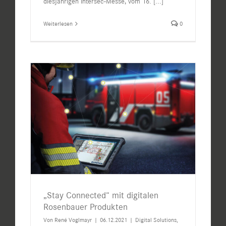
diesjährigen Intersec-Messe, vom 16.
[...]
Weiterlesen
0
„Stay Connected“ mit digitalen
Rosenbauer Produkten
Von
René Voglmayr
|
06.12.2021
|
Digital Solutions
,