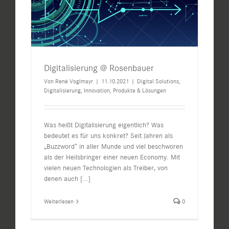
Digitalisierung @ Rosenbauer
Von
René Voglmayr
|
11.10.2021
|
Digital Solutions
,
Digitalisierung
,
Innovation
,
Produkte & Lösungen
Was heißt Digitalisierung eigentlich? Was
bedeutet es für uns konkret? Seit Jahren als
„Buzzword“ in aller Munde und viel beschworen
als der Heilsbringer einer neuen Economy. Mit
vielen neuen Technologien als Treiber, von
denen auch
[...]
Weiterlesen
0