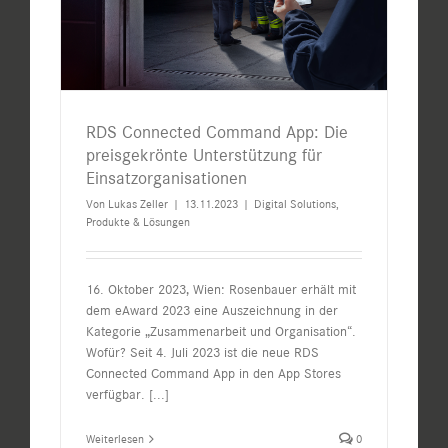
RDS Connected Command App: Die
preisgekrönte Unterstützung für
Einsatzorganisationen
Von
Lukas Zeller
|
13.11.2023
|
Digital Solutions
,
Produkte & Lösungen
16. Oktober 2023, Wien: Rosenbauer erhält mit
dem eAward 2023 eine Auszeichnung in der
Kategorie „Zusammenarbeit und Organisation“.
Wofür? Seit 4. Juli 2023 ist die neue RDS
Connected Command App in den App Stores
verfügbar.
[...]
Weiterlesen
0