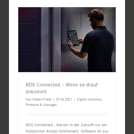
RDS Connected – Wenn es drauf
ankommt
Von
Stefan Friedl
|
07.06.2021
|
Digital Solutions
,
Produkte & Lösungen
RDS Connected - Warum in der Zukunft nur ein
holistischer Ansatz funktioniert. Software ist aus