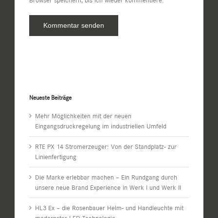
Browser speichern, bis ich wieder kommentiere.
Neueste Beiträge
Mehr Möglichkeiten mit der neuen
Eingangsdruckregelung im industriellen Umfeld
RTE PX 14 Stromerzeuger: Von der Standplatz- zur
Linienfertigung
Die Marke erlebbar machen – Ein Rundgang durch
unsere neue Brand Experience in Werk I und Werk II
HL3 Ex – die Rosenbauer Helm- und Handleuchte mit