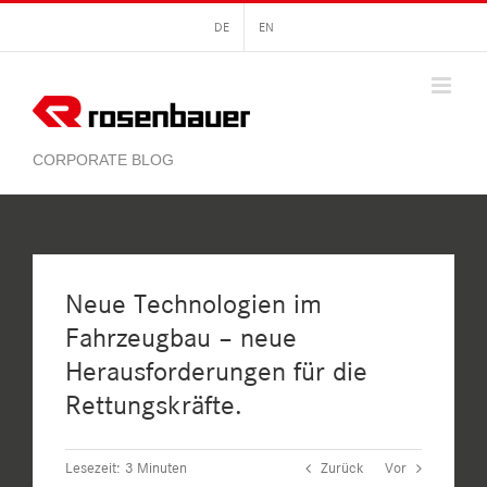
Zum
DE
EN
Inhalt
springen
Neue Technologien im
Fahrzeugbau – neue
Herausforderungen für die
Rettungskräfte.
Lesezeit:
3
Minuten
Zurück
Vor