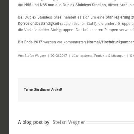
die
N55 und N35 nun aus Duplex Stainless Steel
an, dieser Stahl bi
Bei Duplex Stainless Steel handelt es sich um eine
Stahllegierung 
Korrosionsbeständigkeit
(austenitischer Stahl), die andere Gruppe
die Vorteile beider Stahlgruppen. Der bei unseren Pumpen verwendet
Bis Ende 2017
werden die kombinierten
Normal/Hochdruckpumpe
Von
Stefan Wagner
|
02.08.2017
|
Löschsysteme
,
Produkte & Lösungen
|
0 
Teilen Sie diesen Artikel!
A blog post by:
Stefan Wagner