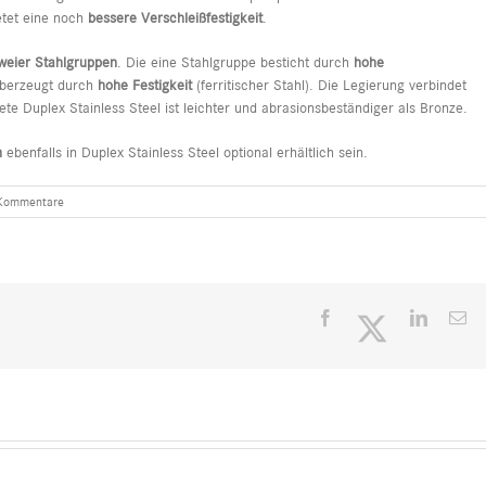
etet eine noch
bessere Verschleißfestigkeit
.
zweier Stahlgruppen
. Die eine Stahlgruppe besticht durch
hohe
 überzeugt durch
hohe Festigkeit
(ferritischer Stahl). Die Legierung verbindet
e Duplex Stainless Steel ist leichter und abrasionsbeständiger als Bronze.
n
ebenfalls in Duplex Stainless Steel optional erhältlich sein.
Kommentare
Facebook
Twitter
LinkedI
E-
Ma