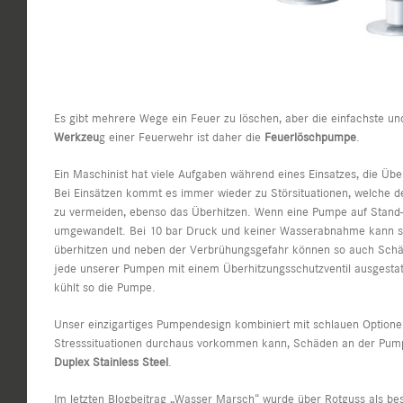
Es gibt mehrere Wege ein Feuer zu löschen, aber die einfachste un
Werkzeu
g einer Feuerwehr ist daher die
Feuerlöschpumpe
.
Ein Maschinist hat viele Aufgaben während eines Einsatzes, die Üb
Bei Einsätzen kommt es immer wieder zu Störsituationen, welche d
zu vermeiden, ebenso das Überhitzen. Wenn eine Pumpe auf Stand-
umgewandelt. Bei 10 bar Druck und keiner Wasserabnahme kann si
überhitzen und neben der Verbrühungsgefahr können so auch Schäd
jede unserer Pumpen mit einem Überhitzungsschutzventil ausgestat
kühlt so die Pumpe.
Unser einzigartiges Pumpendesign kombiniert mit schlauen Optione
Stresssituationen durchaus vorkommen kann, Schäden an der Pumpe
Duplex Stainless Steel
.
Im letzten
Blogbeitrag „Wasser Marsch“
wurde über Rotguss als bes