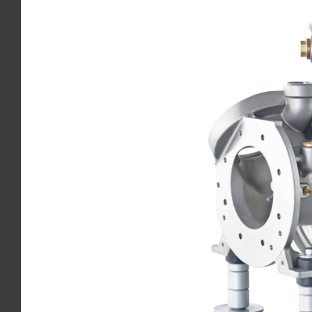
grösseres
Bild