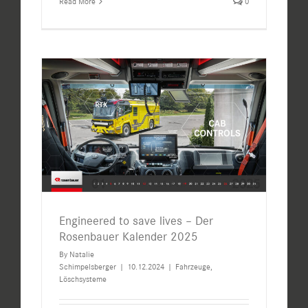
Read More
0
Engineered to save lives – Der
Rosenbauer Kalender 2025
By
Natalie
Schimpelsberger
|
10.12.2024
|
Fahrzeuge
,
Löschsysteme