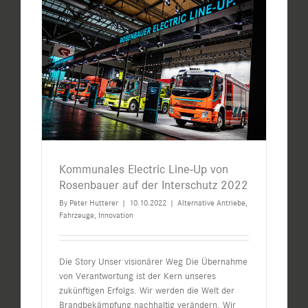
Kommunales Electric Line-Up von
Rosenbauer auf der Interschutz 2022
By
Peter Hutterer
|
10.10.2022
|
Alternative Antriebe
,
Fahrzeuge
,
Innovation
Die Story Unser visionärer Weg Die Übernahme
von Verantwortung ist der Kern unseres
zukünftigen Erfolgs. Wir werden die Welt der
Brandbekämpfung nachhaltig verändern. Wir