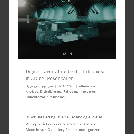
Digital Layer at its best – Erlebnisse
in 3D bei Rosenbauer
By
Jürgen Eppinger
|
17.10.2023
|
Alternative
Antriebe
,
Digitalisierung
,
Fahrzeuge
,
Innovation
,
Unternehmen & Menschen
3D-Visualisierung ist eine Technologie, die es
ermöglicht, realistische dreidimensionale
Modelle von Objekten, Szenen oder ganzen