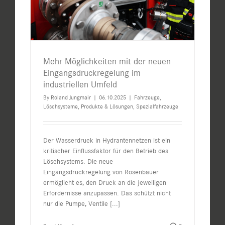
Mehr Möglichkeiten mit der neuen
Eingangsdruckregelung im
industriellen Umfeld
By
Roland Jungmair
|
06.10.2025
|
Fahrzeuge
,
Löschsysteme
,
Produkte & Lösungen
,
Spezialfahrzeuge
Der Wasserdruck in Hydrantennetzen ist ein
kritischer Einflussfaktor für den Betrieb des
Löschsystems. Die neue
Eingangsdruckregelung von Rosenbauer
ermöglicht es, den Druck an die jeweiligen
Erfordernisse anzupassen. Das schützt nicht
nur die Pumpe, Ventile
[...]