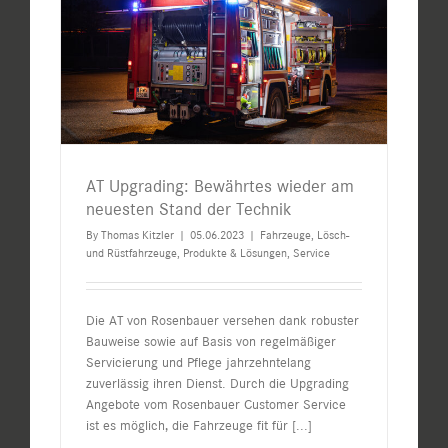
AT Upgrading: Bewährtes wieder am
neuesten Stand der Technik
By
Thomas Kitzler
|
05.06.2023
|
Fahrzeuge
,
Lösch-
und Rüstfahrzeuge
,
Produkte & Lösungen
,
Service
Die AT von Rosenbauer versehen dank robuster
Bauweise sowie auf Basis von regelmäßiger
Servicierung und Pflege jahrzehntelang
zuverlässig ihren Dienst. Durch die Upgrading
Angebote vom Rosenbauer Customer Service
ist es möglich, die Fahrzeuge fit für
[...]