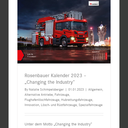
Rosenbauer Kalender 2023 –
„Changing the Industry“
By
Natalie Schimpelsberger
|
01.01.2023
|
Allgemein
,
Alternative Antriebe
,
Fahrzeuge
,
Flughafenlöschfahrzeuge
,
Hubrettungsfahrzeuge
,
Innovation
,
Lösch- und Rüstfahrzeuge
,
Spezialfahrzeuge
Unter dem Motto „Changing the Industry“