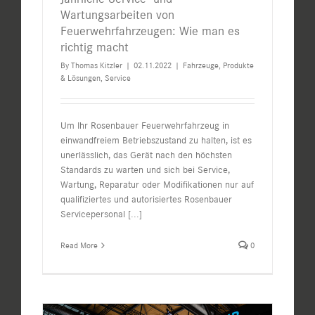
Wartungsarbeiten von
Feuerwehrfahrzeugen: Wie man es
richtig macht
By
Thomas Kitzler
|
02.11.2022
|
Fahrzeuge
,
Produkte
& Lösungen
,
Service
Um Ihr Rosenbauer Feuerwehrfahrzeug in
einwandfreiem Betriebszustand zu halten, ist es
unerlässlich, das Gerät nach den höchsten
Standards zu warten und sich bei Service,
Wartung, Reparatur oder Modifikationen nur auf
qualifiziertes und autorisiertes Rosenbauer
Servicepersonal
[...]
Read More
0