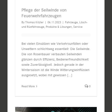
Pflege der Seilwinde von
Feuerwehrfahrzeugen
By
Thomas Kitzler
|
06.11.2023
|
Fahrzeuge
,
Lösch-
und Rüstfahrzeuge
,
Produkte & Lösungen
,
Service
Bei vielen Einsätzen wie Verkehrsunfällen oder
Unwettern schlichtweg essentiell: Die Seilwinde.
Die von Rosenbauer verbauten Seilwinden
glänzen durch Effizienz, Bedienerfreundlichkeit
sowie Zuverlässigkeit. Jedoch gerade in der
Wintersaison ist die Winde Witterungseinflüssen
ausgesetzt, wobei mit gewissen
[...]
Read More
0