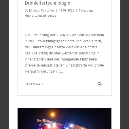
Drehleitertechnologie
By
Michael Kristeller
|
11.09.2023
|
Fahrzeuge
,
Hubrettungsfahrzeuge
Die Einführung der L32A-XS war ein Meilenstein
in der Entwicklungsgeschichte von Drehleitern,
der Hubrettungseinsätze deutlich erleichtert
hat. Die stetig dichter werdende Bebauung in
Innenstädten und der mangelnde Platz beim
Drehleitereinsatz stellen Einsatzkräfte vor große
Herausforderungen,
[...]
Read More
0