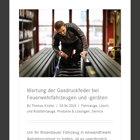
Wartung der Gasdruckfeder bei
Feuerwehrfahrzeugen und -geräten
By
Thomas Kitzler
|
03.06.2024
|
Fahrzeuge
,
Lösch-
und Rüstfahrzeuge
,
Produkte & Lösungen
,
Service
Um Ihr Rosenbauer Fahrzeug in einwandfreiem
Betriebszustand zu halten, ist es unerlässlich,