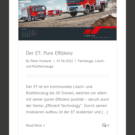
Der ET: Pure Effizienz
By
Peter Hutterer
|
01.06.2022
|
Fahrzeuge
,
Lösch-
und Rüstfahrzeuge
Der ET ist ein kommunales Lösch- und
Rüstfahrzeug bis 20 Tonnen, welches vor allem
mit seiner puren Effizienz punktet – darum auch
der Name „Efficient Technology“. Durch seinen
modularen Aufbau ist der ET skalierbar und
[...]
Read More
0