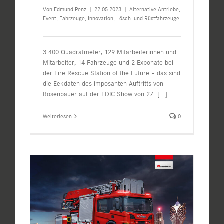
Von
Edmund Penz
|
22.05.2023
|
Alternative Antriebe
,
Event
,
Fahrzeuge
,
Innovation
,
Lösch- und Rüstfahrzeuge
3.400 Quadratmeter, 129 Mitarbeiterinnen und
Mitarbeiter, 14 Fahrzeuge und 2 Exponate bei
der Fire Rescue Station of the Future – das sind
die Eckdaten des imposanten Auftritts von
Rosenbauer auf der FDIC Show von 27.
[...]
Weiterlesen
0