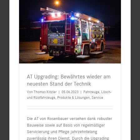
AT Upgrading: Bewährtes wieder am
neuesten Stand der Technik
Von
Thomas Kitzler
|
05.06.2023
|
Fahrzeuge
,
Lösch-
und Rüstfahrzeuge
,
Produkte & Lösungen
,
Service
Die AT von Rosenbauer versehen dank robuster
Bauweise sowie auf Basis von regelmäßiger
Servicierung und Pflege jahrzehntelang
zuverlässig ihren Dienst. Durch die Upgrading