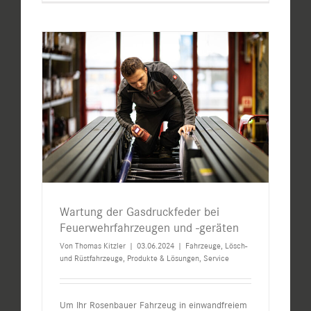
Wartung der Gasdruckfeder bei
Feuerwehrfahrzeugen und -geräten
Von
Thomas Kitzler
|
03.06.2024
|
Fahrzeuge
,
Lösch-
und Rüstfahrzeuge
,
Produkte & Lösungen
,
Service
Um Ihr Rosenbauer Fahrzeug in einwandfreiem