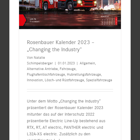
Rosenbauer Kalender 2023 –
„Changing the Industry“
Von
Natalie
Schimpelsberger
|
01.01.2023
|
Allgemein
,
Alternative Antriebe
,
Fahrzeuge
,
Flughafenlöschfahrzeuge
,
Hubrettungsfahrzeuge
,
Innovation
,
Lösch- und Rüstfahrzeuge
,
Spezialfahrzeuge
Unter dem Motto „Changing the Industry“
präsentiert der Rosenbauer Kalender 2023
mitunter das auf der Interschutz 2022
präsentierte Electric Line-Up bestehend aus
RTX, RT, AT electric, PANTHER electric und
L32A-XS electric. Zusätzlich zu den