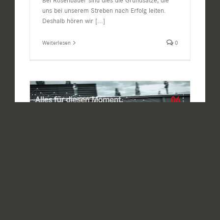
Bei Rosenbauer sind dies die Grundsätze, die
uns bei unserem Streben nach Erfolg leiten.
Deshalb hören wir
[...]
Weiterlesen
0
eLHF für die Berliner Feuerwehr