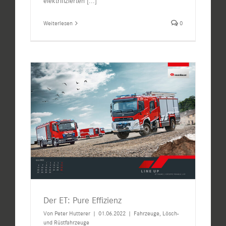
elektrifizierten
[...]
Weiterlesen
0
Der ET: Pure Effizienz
Von
Peter Hutterer
|
01.06.2022
|
Fahrzeuge
,
Lösch-
und Rüstfahrzeuge