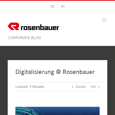
Zum
DE
EN
Inhalt
springen
Digitalisierung @ Rosenbauer
Lesezeit:
3
Minuten
Zurück
Vor
Zeige
grösseres