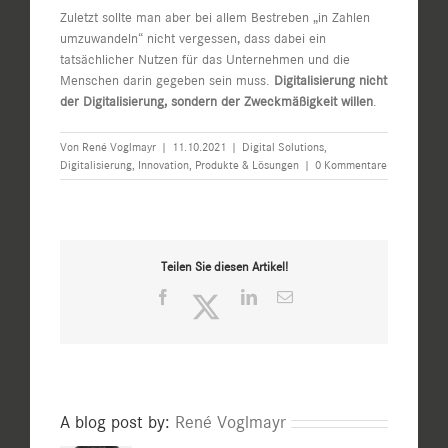
Zuletzt sollte man aber bei allem Bestreben „in Zahlen
umzuwandeln“ nicht vergessen, dass dabei ein
tatsächlicher Nutzen für das Unternehmen und die
Menschen darin gegeben sein muss.
Digitalisierung nicht
der Digitalisierung, sondern der Zweckmäßigkeit willen
.
Von
René Voglmayr
|
11.10.2021
|
Digital Solutions
,
Digitalisierung
,
Innovation
,
Produkte & Lösungen
|
0 Kommentare
Teilen Sie diesen Artikel!
Facebook
Twitter
LinkedIn
E-
Mail
A blog post by:
René Voglmayr