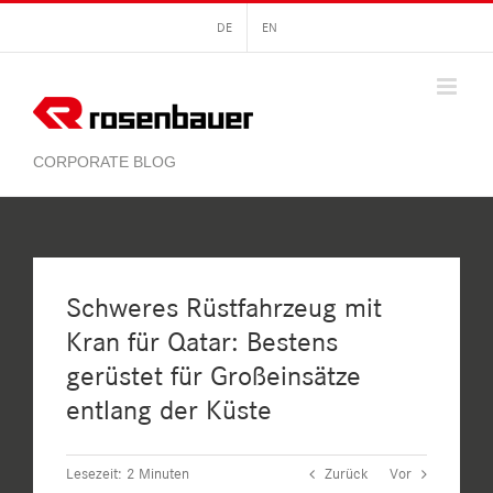
Zum
DE
EN
Inhalt
springen
Schweres Rüstfahrzeug mit
Kran für Qatar: Bestens
gerüstet für Großeinsätze
entlang der Küste
Lesezeit:
2
Minuten
Zurück
Vor