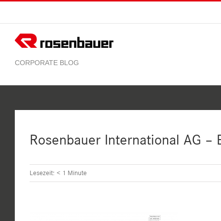
Zum
Inhalt
springen
Rosenbauer International AG – 
Lesezeit:
< 1
Minute