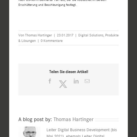
Erschütterung und Beschleunigung festlegt.
Von
Thomas Hartinger
|
23.01.2017
|
Digital Solutions
,
Produkte
& Lösungen
|
0 Kommentare
Teilen Sie diesen Artikel!
Facebook
Twitter
LinkedIn
E-
Mail
A blog post by:
Thomas Hartinger
Leiter Digital Business Development (bis
Mai 2021), ehemals Leiter Digital