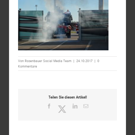
Von
Rosenbauer Social Media Team
|
24.10.2017
|
0
Kommentare
Teilen Sie diesen Artikel!
Facebook
Twitter
LinkedIn
E-
Mail