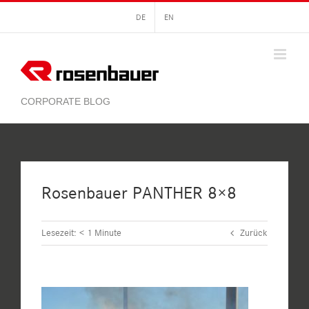
Zum
DE
EN
Inhalt
springen
Rosenbauer PANTHER 8×8
Lesezeit:
< 1
Minute
Zurück