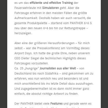
es um das
effiziente und effektive Training
der
Feuerwehrleute mit
Simulatoren
geht. Aber die
Fahrzeuge erfahren in den meisten Fällen die größte
Aufmerksamkeit. Deshalb haben wir auch versucht, die
gesamte Produktpalette – startend vom PANTHER 6×6 S
neu über den neuen 6×6 bis hin zur Rettungstreppe –
herzuzeigen.
Aber eine der größeren Herausforderungen – für mich
selbst – war die Pressekonferenz am Vormittag dieses
Airport Days. Ich hatte die große Ehre, neben unserem
CEO Dieter Siegel die technischen Highlights dieses
Fahrzeuges vorzustellen.
Ca. 25 „hungrige“
Journalisten aus aller Welt
– von
Deutschland bis nach Südafrika – sind gekommen um zu
erfahren, was nun wirklich neu und besonders ist und
mich anschließend bis ins letzte Detail dazu auszufragen.
Und zugegebenermaßen ist es dann nicht immer ganz
einfach, die absolut richtige Antwort zu finden.
Der PANTHER bietet viele
Features
und gerade wenn es