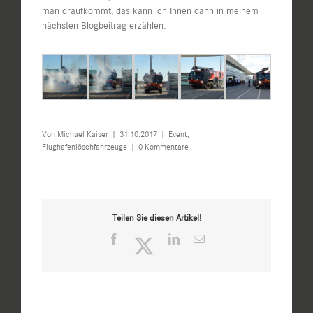
man draufkommt, das kann ich Ihnen dann in meinem
nächsten Blogbeitrag erzählen.
Von
Michael Kaiser
|
31.10.2017
|
Event
,
Flughafenlöschfahrzeuge
|
0 Kommentare
Teilen Sie diesen Artikel!
Facebook
Twitter
LinkedIn
E-
Mail