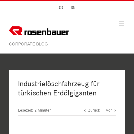
Zum
DE
EN
Inhalt
springen
Industrielöschfahrzeug für
türkischen Erdölgiganten
Lesezeit:
2
Minuten
Zurück
Vor