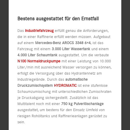
Bestens ausgestattet für den Ernstfall
Das
Industriefahrzeug
erfüllt genau die Anforderungen,
die in einer Raffinerie erfüllt werden müssen. Aufgebaut
auf einem
Mercedes-Benz AROCS 3348 6×4
, ist das
Fahrzeug mit einem
3.000 Liter Wassertank
und einem
4.000 Liter Schaumtank
ausgestattet. Um die verbaute
N100 Normaldruckpumpe
mit einer Leistung von 10.000
Liter/min mit ausreichend Wasser versorgen zu können,
erfolgt die Versorgung über das Hydrantennetz am
Industriegelände. Durch das
automatische
Druckzumischsystem
HYDROMATIC
ist eine stufenlose
Schaumzumischung mit unterschiedlichen Zumischraten
je Druckabgang sichergestellt. Zusätzlich ist das
Multitalent noch mit einer
750 kg Pulverlöschanlage
ausgestattet, um bestens für den Einsatz Umfeld von
riesigen Rohöltanks und Raffinerieanlagen gerüstet zu
sein.