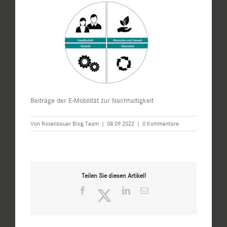
Beiträge der E-Mobilität zur Nachhaltigkeit
Von
Rosenbauer Blog Team
|
08.09.2022
|
0 Kommentare
Teilen Sie diesen Artikel!
Facebook
Twitter
LinkedIn
E-
Mail