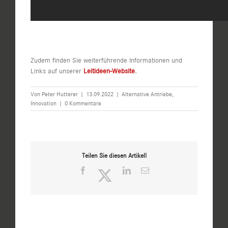
Zudem finden Sie weiterführende Informationen und
Links auf unserer
Leitideen-Website
.
Von
Peter Hutterer
|
13.09.2022
|
Alternative Antriebe
,
Innovation
|
0 Kommentare
Teilen Sie diesen Artikel!
Facebook
Twitter
LinkedIn
E-
Mail