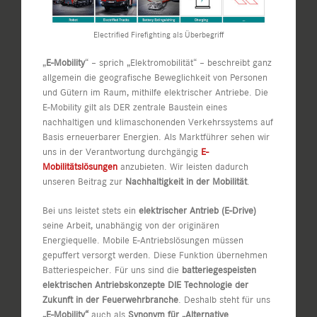
Electrified Firefighting als Überbegriff
„
E-Mobility
“ – sprich „Elektromobilität“ – beschreibt ganz
allgemein die geografische Beweglichkeit von Personen
und Gütern im Raum, mithilfe elektrischer Antriebe. Die
E-Mobility gilt als DER zentrale Baustein eines
nachhaltigen und klimaschonenden Verkehrssystems auf
Basis erneuerbarer Energien. Als Marktführer sehen wir
uns in der Verantwortung durchgängig
E-
Mobilitätslösungen
anzubieten. Wir leisten dadurch
unseren Beitrag zur
Nachhaltigkeit in der Mobilität
.
Bei uns leistet stets ein
elektrischer Antrieb (E-Drive)
seine Arbeit, unabhängig von der originären
Energiequelle. Mobile E-Antriebslösungen müssen
gepuffert versorgt werden. Diese Funktion übernehmen
Batteriespeicher. Für uns sind die
batteriegespeisten
elektrischen Antriebskonzepte DIE Technologie der
Zukunft in der Feuerwehrbranche
. Deshalb steht für uns
„E-Mobility“
auch als
Synonym für „Alternative