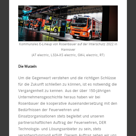
Kommunales E-Lineup von Rosenbauer auf der Interschutz 2022 in
Hannover
(AT electric, L32A-XS electric, GW-L electric, RT)
Die Wurzeln
Um die Gegenwart verstehen und die richtigen Schlüsse
für die Zukunft schließen zu können, ist es notwendig die
Vergangenheit zu kennen. Aus der über 150-jährigen
Unternehmensgeschichte heraus haben wir bei
Rosenbauer die kooperative Auseinandersetzung mit den
Bedürfnissen der Feuerwehren und
Einsatzorganisationen stets begleitet und unseren
partnerschaftlichen Auftrag der Feuerwehren, DER
Technologie- und Lösungsanbieter zu sein, stets
verantwortungsvoll erfüllt. Diesem Auftrag sehen wir uns