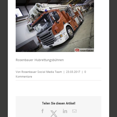
Rosenbauer Hubrettungsbühnen
Von
Rosenbauer Social Media Team
|
23.03.2017
|
0
Kommentare
Teilen Sie diesen Artikel!
Facebook
Twitter
LinkedIn
E-
Mail