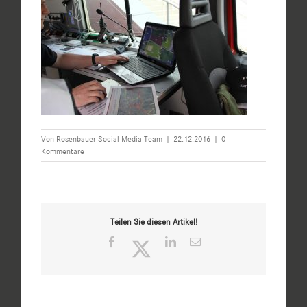
Von
Rosenbauer Social Media Team
|
22.12.2016
|
0
Kommentare
Teilen Sie diesen Artikel!
Facebook
Twitter
LinkedIn
E-
Mail