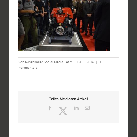
Von
Rosenbauer Social Media Team
|
08.11.2016
|
0
Kommentare
Teilen Sie diesen Artikel!
Facebook
Twitter
LinkedIn
E-
Mail