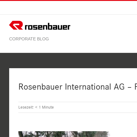
Zum
Inhalt
springen
Rosenbauer International AG –
Lesezeit:
< 1
Minute