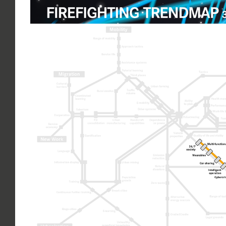
grösseres
Bild