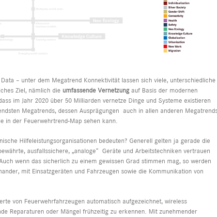
Big Data – unter dem Megatrend Konnektivität lassen sich viele, unterschiedliche
iches Ziel, nämlich die
umfassende Vernetzung
auf Basis der modernen
dass im Jahr 2020 über 50 Milliarden vernetze Dinge und Systeme existieren
ägendsten Megatrends, dessen Ausprägungen auch in allen anderen Megatrend
nie in der Feuerwehrtrend-Map sehen kann.
sche Hilfeleistungsorganisationen bedeuten? Generell gelten ja gerade die
uf bewährte, ausfallssichere, „analoge“ Geräte und Arbeitstechniken vertrauen
. Auch wenn das sicherlich zu einem gewissen Grad stimmen mag, so werden
inander, mit Einsatzgeräten und Fahrzeugen sowie die Kommunikation von
erte von Feuerwehrfahrzeugen automatisch aufgezeichnet, wireless
nde Reparaturen oder Mängel frühzeitig zu erkennen. Mit zunehmender