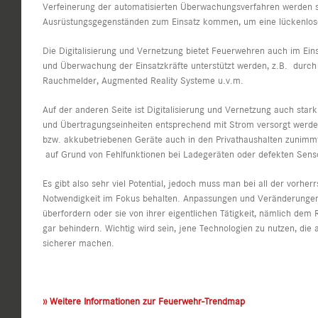
Verfeinerung der automatisierten Überwachungsverfahren werden s
Ausrüstungsgegenständen zum Einsatz kommen, um eine lückenlose 
Die Digitalisierung und Vernetzung bietet Feuerwehren auch im Einsa
und Überwachung der Einsatzkräfte unterstützt werden, z.B. durch 
Rauchmelder, Augmented Reality Systeme u.v.m.
Auf der anderen Seite ist Digitalisierung und Vernetzung auch star
und Übertragungseinheiten entsprechend mit Strom versorgt werden 
bzw. akkubetriebenen Geräte auch in den Privathaushalten zunimmt,
auf Grund von Fehlfunktionen bei Ladegeräten oder defekten Sens
Es gibt also sehr viel Potential, jedoch muss man bei all der vorherr
Notwendigkeit im Fokus behalten. Anpassungen und Veränderungen in
überfordern oder sie von ihrer eigentlichen Tätigkeit, nämlich d
gar behindern. Wichtig wird sein, jene Technologien zu nutzen, die
sicherer machen.
›› Weitere Informationen zur Feuerwehr-Trendmap