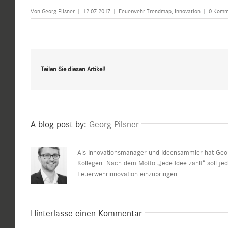
Von
Georg Pilsner
|
12.07.2017
|
Feuerwehr-Trendmap
,
Innovation
|
0 Komm
Teilen Sie diesen Artikel!
A blog post by:
Georg Pilsner
Als Innovationsmanager und Ideensammler hat Georg
Kollegen. Nach dem Motto „Jede Idee zählt“ soll je
Feuerwehrinnovation einzubringen.
Hinterlasse einen Kommentar