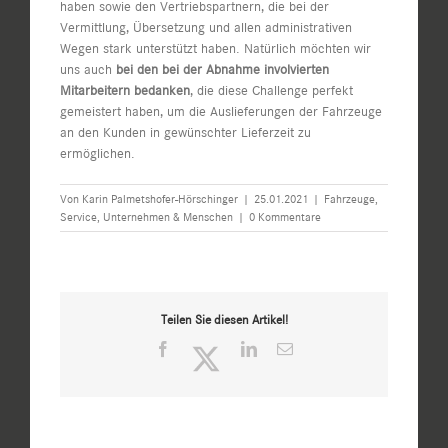
haben sowie den Vertriebspartnern, die bei der
Vermittlung, Übersetzung und allen administrativen
Wegen stark unterstützt haben. Natürlich möchten wir
uns auch
bei den bei der Abnahme involvierten
Mitarbeitern bedanken
, die diese Challenge perfekt
gemeistert haben, um die Auslieferungen der Fahrzeuge
an den Kunden in gewünschter Lieferzeit zu
ermöglichen.
Von
Karin Palmetshofer-Hörschinger
|
25.01.2021
|
Fahrzeuge
,
Service
,
Unternehmen & Menschen
|
0 Kommentare
Teilen Sie diesen Artikel!
Facebook
Twitter
LinkedIn
E-
Mail