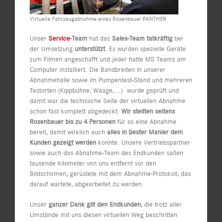
Virtuelle Fahrzeugabnahme eines Rosenbauer PANTHER
Unser
Service
-Team
hat das
Sales-Team tatkräftig
bei
der Umsetzung
unterstützt
. Es wurden spezielle Geräte
zum Filmen angeschafft und jeder hatte MS Teams am
Computer installiert. Die Bandbreiten in unserer
Abnahmehalle sowie im Pumpentest-Stand und mehreren
Testorten (Kippbühne, Waage, …) wurde geprüft und
damit war die technische Seite der virtuellen Abnahme
schon fast komplett abgedeckt.
Wir stellten seitens
Rosenbauer bis zu 4 Personen
für so eine Abnahme
bereit, damit wirklich auch
alles in bester Manier dem
Kunden gezeigt werden
konnte. Unsere Vertriebspartner
sowie auch das Abnahme-Team des Endkunden saßen
tausende Kilometer von uns entfernt vor den
Bildschirmen, gerüstete mit dem Abnahme-Protokoll, das
darauf wartete, abgearbeitet zu werden.
Unser
ganzer Dank gilt den Endkunden
, die trotz aller
Umstände mit uns diesen virtuellen Weg beschritten