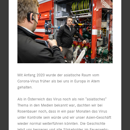
Zeige
grösseres
Bild
Mit Anfang 2020 wurde der asiatische Raum vom
Corona-Virus früher als bei uns in Europa in Atem
gehalten.
Als in Österreich das Virus noch als rein “asiatisches“
Thema in den Medien bekannt war, dachten wir bei
Rosenbauer noch, dass in ein paar Monaten das Virus
unter Kontrolle sein würde und wir unser Asien-Geschäft
wieder normal weiterführen könnten. Die Geschichte
lehrt uns besseres und alle Stakeholder im Feuerwehr-