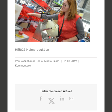
HEROS Helmproduktion
Von
Rosenbauer Social Media Team
|
16.08.2019
|
0
Kommentare
Teilen Sie diesen Artikel!
Facebook
Twitter
LinkedIn
E-
Mail