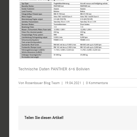
Technische Daten PANTHER 6×6 Bolivien
Von
Rosenbauer Blog Team
|
19.04.2021
|
0 Kommentare
Teilen Sie diesen Artikel!