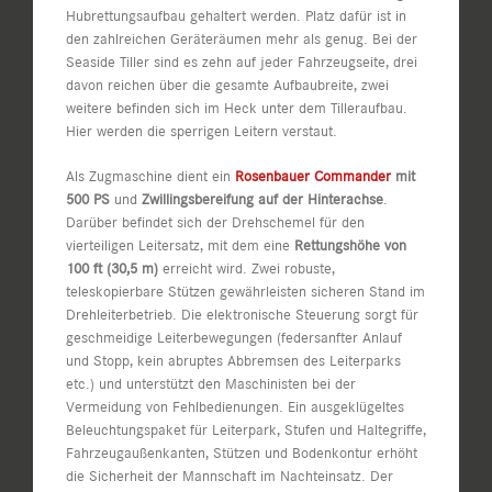
Hubrettungsaufbau gehaltert werden. Platz dafür ist in
den zahlreichen Geräteräumen mehr als genug. Bei der
Seaside Tiller sind es zehn auf jeder Fahrzeugseite, drei
davon reichen über die gesamte Aufbaubreite, zwei
weitere befinden sich im Heck unter dem Tilleraufbau.
Hier werden die sperrigen Leitern verstaut.
Als Zugmaschine dient ein
Rosenbauer Commander
mit
500 PS
und
Zwillingsbereifung auf der Hinterachse
.
Darüber befindet sich der Drehschemel für den
vierteiligen Leitersatz, mit dem eine
Rettungshöhe von
100 ft (30,5 m)
erreicht wird. Zwei robuste,
teleskopierbare Stützen gewährleisten sicheren Stand im
Drehleiterbetrieb. Die elektronische Steuerung sorgt für
geschmeidige Leiterbewegungen (federsanfter Anlauf
und Stopp, kein abruptes Abbremsen des Leiterparks
etc.) und unterstützt den Maschinisten bei der
Vermeidung von Fehlbedienungen. Ein ausgeklügeltes
Beleuchtungspaket für Leiterpark, Stufen und Haltegriffe,
Fahrzeugaußenkanten, Stützen und Bodenkontur erhöht
die Sicherheit der Mannschaft im Nachteinsatz. Der