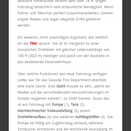
lenkbare Hinterachse verleiht dem über 18 m langen
Fahrzeug tatsächlich eine erstaunliche Wendigkeit. Wenn
Fahrer und Tillerman perfekt zusammenarbeiten, können
engste Radien und sogar elegante Drifts gefahren
werden.
Ein weiteres, nicht unwichtiges Argument, das letztlich
für die
Tiller
sprach: Sie ist im Vergleich zu einer
klassischen Drehleiter mit gleicher Leitersatzlänge von
100 ft (30,5 m) niedriger und passt von der Bauhöhe in
das bestehende Feuerwehrhaus.
Über welche Funktionen das neue Fahrzeug verfügen
sollte, war für das Seaside Fire Department ebenfalls
eine klare Sache. Eine
Quint
musste es sein, „damit wir
flexibel auf die verschiedensten Herausforderungen im
Einsatz reagieren können“, so Chief Daniels. Quint, das
ist ein Fahrzeug mit
Pumpe
(1),
Tank
(2),
löschtechnischer Vollausstattung
(3), einem
Drehleiteraufbau
(4) und weiteren
Aufstiegshilfen
(5). Die
Pumpe ist mittig am Zugfahrzeug verbaut, während
Schläuche, Armaturen und die technische Ausrüstung im