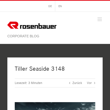
Zum
DE
EN
Inhalt
springen
Tiller Seaside 3148
Lesezeit:
3
Minuten
Zurück
Vor
Zeige
grösseres