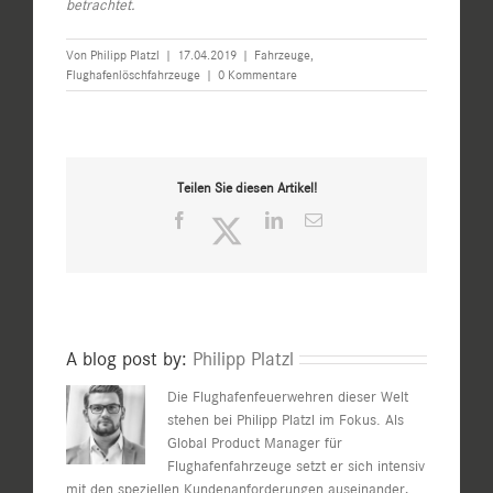
betrachtet.
Von
Philipp Platzl
|
17.04.2019
|
Fahrzeuge
,
Flughafenlöschfahrzeuge
|
0 Kommentare
Teilen Sie diesen Artikel!
Facebook
Twitter
LinkedIn
E-
Mail
A blog post by:
Philipp Platzl
Die Flughafenfeuerwehren dieser Welt
stehen bei Philipp Platzl im Fokus. Als
Global Product Manager für
Flughafenfahrzeuge setzt er sich intensiv
mit den speziellen Kundenanforderungen auseinander,