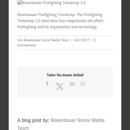
Rosenbauer Firefighting Trendmap: The Firefighting
Trendmap 3.0 describes how megatrends will affect
firefirghting and its organisation and technology.
Von
Rosenbauer Social Media Team
|
16.01.2017
|
0
Kommentare
Teilen Sie diesen Artikel!
Facebook
Twitter
LinkedIn
E-
Mail
A blog post by:
Rosenbauer Social Media
Team