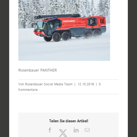
Rosenbauer PANTHER
Von
Rosenbauer Social Media Team
|
12.10.2018
|
0
Kommentare
Teilen Sie diesen Artikel!
Facebook
Twitter
LinkedIn
E-
Mail