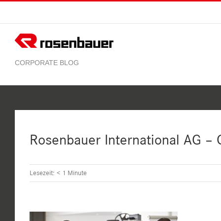
Zum
Inhalt
springen
Rosenbauer International AG –
Lesezeit:
< 1
Minute