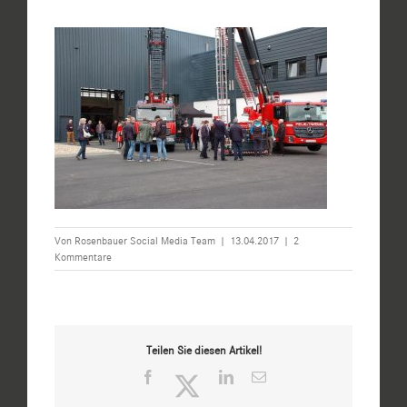
Von
Rosenbauer Social Media Team
|
13.04.2017
|
2
Kommentare
Teilen Sie diesen Artikel!
Facebook
Twitter
LinkedIn
E-
Mail