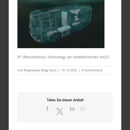
RT (Revolutionary Technology als vollelektrisches eHLF)
Von
Rosenbauer Blog Team
|
10.10.2022
|
0 Kommentare
Teilen Sie diesen Artikel!
Facebook
Twitter
LinkedIn
E-
Mail