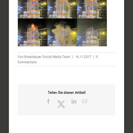
Von
Rosenbauer Social Media Team
|
14.11.2017
|
0
Kommentare
Teilen Sie diesen Artikel!
Facebook
Twitter
LinkedIn
E-
Mail