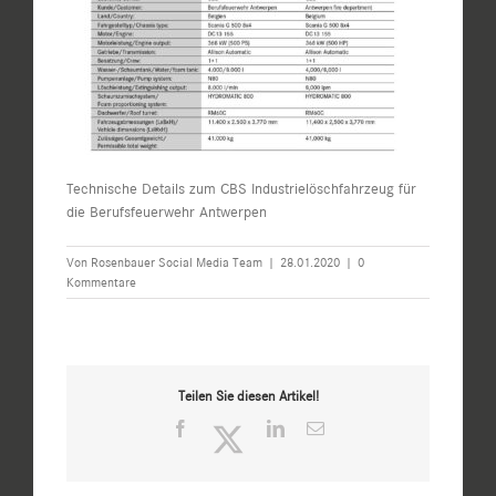
Technische Details zum CBS Industrielöschfahrzeug für
die Berufsfeuerwehr Antwerpen
Von
Rosenbauer Social Media Team
|
28.01.2020
|
0
Kommentare
Teilen Sie diesen Artikel!
Facebook
Twitter
LinkedIn
E-
Mail