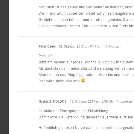
Natürlich ist das genial und viel weiter ausbaubar, aber
Die Firma „multikopter.de“ bietet schon seit längerem e
Gewichtes heben können und durch ein geniales Klapp
aus Hochhäusern retten. Um einen sehr guten Preis biet
Peter Bauer
13. Oktober 2017 um 9:14 Uhr
- Antworten
Perfekt!
Jetzt am besten auf jedes Hochhaus 5 Stück mit auto
Als nächstes dann neue Standard Beladung von den me
Man halt an das Ding fliegt automatisch los und löscht 
Das wäre doch Mal was
Gustav Z. HOLDOSI
13. Oktober 2017 um 5:30 Uhr
- Antworten
Gratulation. Eine spannende Entwicklung!
Damit wird die Gefährdung unserer Feuerwehrleute bei 
Hoffentlich gibt es in Kürze dafür entsprechende geset