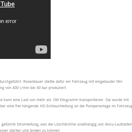
chgeführt. Rosenbauer stellte dafür ein Fahrzeug mit eingebauter NH-
ng von 400 l/min bei 40 bar produziert.
d kann eine Last von mehr als 100 Kilogramm transportieren. Sie wurde mit
über eine frei hängende HD-Schlauchleitung an die Pumpenanlage im Fahrzeu
h geführte Stromleitung, was die Löschdrohne unabhängig von Akku-Laufzeiten
sser starten und landen zu können.