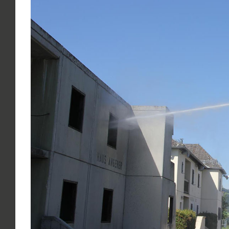
grösseres
Bild