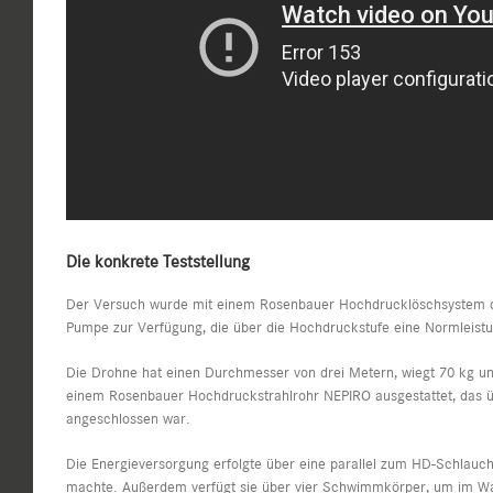
Die konkrete Teststellung
Der Versuch wurde mit einem Rosenbauer Hochdrucklöschsystem dur
Pumpe zur Verfügung, die über die Hochdruckstufe eine Normleistu
Die Drohne hat einen Durchmesser von drei Metern, wiegt 70 kg un
einem Rosenbauer Hochdruckstrahlrohr NEPIRO ausgestattet, das 
angeschlossen war.
Die Energieversorgung erfolgte über eine parallel zum HD-Schlauc
machte. Außerdem verfügt sie über vier Schwimmkörper, um im Wa