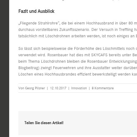
Fazit und Ausblick
„Fliegende Strahlrohre“, die bei einem Hochhausbrand in über 80 
durchaus vorstellbares Zukunftsszenario. Der Versuch in Treffling h
tatsächlich mit Löschdrohnen arbeiten werden, ist noch einiges an E
So lässt sich beispielsweise die Förderhöhe des Löschmittels noch 
verwendet wird. Rosenbauer hat dies mit SKYCAFS bereits unter B
beim Thema Löschdrohnen bleiben die Rosenbauer Entwicklungsinge
Blogbeitrag
) zwingt Feuerwehren und ihre Ausstatter weiter darüb
Löschen eines Hochhausbrandes effizient bewerkstelligt werden ka
Von
Georg Pilsner
|
12.10.2017
|
Innovation
|
8 Kommentare
Teilen Sie diesen Artikel!