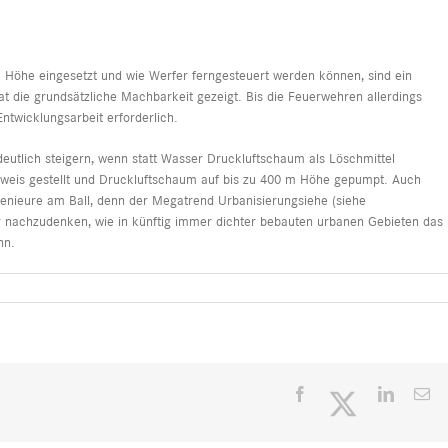
m Höhe eingesetzt und wie Werfer ferngesteuert werden können, sind ein
at die grundsätzliche Machbarkeit gezeigt. Bis die Feuerwehren allerdings
ntwicklungsarbeit erforderlich.
deutlich steigern, wenn statt Wasser Druckluftschaum als Löschmittel
eweis gestellt und Druckluftschaum auf bis zu 400 m Höhe gepumpt. Auch
nieure am Ball, denn der Megatrend Urbanisierungsiehe (
siehe
er nachzudenken, wie in künftig immer dichter bebauten urbanen Gebieten das
nn.
Facebook
Twitter
LinkedI
E-
Ma