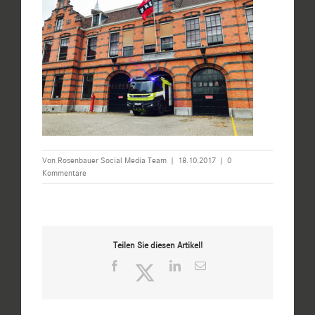
Von
Rosenbauer Social Media Team
|
18.10.2017
|
0
Kommentare
Teilen Sie diesen Artikel!
Facebook
Twitter
LinkedIn
E-
Mail