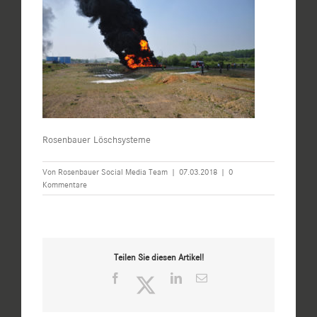
Rosenbauer Löschsysteme
Von
Rosenbauer Social Media Team
|
07.03.2018
|
0
Kommentare
Teilen Sie diesen Artikel!
Facebook
Twitter
LinkedIn
E-
Mail