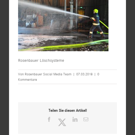
Rosenbauer Löschsysteme
Von
Rosenbauer Social Media Team
|
07.03.2018
|
0
Kommentare
Teilen Sie diesen Artikel!
Facebook
Twitter
LinkedIn
E-
Mail