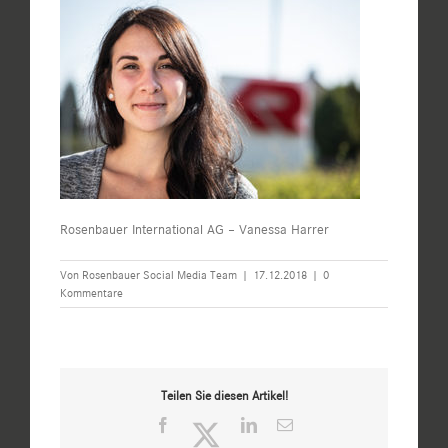
Rosenbauer International AG – Vanessa Harrer
Von
Rosenbauer Social Media Team
|
17.12.2018
|
0
Kommentare
Teilen Sie diesen Artikel!
Facebook
Twitter
LinkedIn
E-
Mail