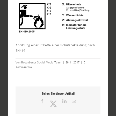
Abbildung einer Etikette einer Schutzbekleidung nach
EN469
Von
Rosenbauer Social Media Team
|
28.11.2017
|
0
Kommentare
Teilen Sie diesen Artikel!
Facebook
Twitter
LinkedIn
E-
Mail