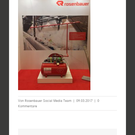
Von
Rosenbauer Social Media Team
|
09.03.2017
|
0
Kommentare