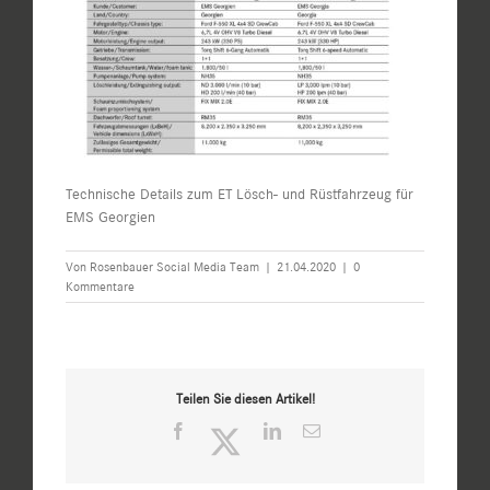
Technische Details zum ET Lösch- und Rüstfahrzeug für
EMS Georgien
Von
Rosenbauer Social Media Team
|
21.04.2020
|
0
Kommentare
Teilen Sie diesen Artikel!
Facebook
Twitter
LinkedIn
E-
Mail