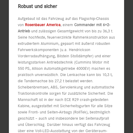
Robust und sicher
Aufgebaut ist das Fahrzeug auf das Flagschip-Chassis
von
Rosenbauer America
, einem
Commander mit 6×2-
Antrieb
und zulässigen Gesamtgewicht von bis zu 36,3 t.
Seine hochfeste, feuerverzinkte Rahmenkonstruktion aus
extrudiertem Aluminium, gepaart mit äußerst robusten
Fahrwerkskomponenten (u.a. Hendrickson
Vorderradaufhängung, Bilstein Stoßdämpfer) und einer
leistungsstarken Antriebstechnik (Cummins Motor mit
550 PS, Allison Automatikgetriebe 4000EV) machen es
praktisch unverwüstlich. Die Lenkachse kann bis 10,3 t,
die Tandemachse bis 27,2 t belastet werden.
Scheibenbremsen, ABS, Servolenkung und automatische
Traktionskontrolle sorgen für zusätzliche Sicherheit. Die
Mannschaft ist in der nach ECE R29 crash-getesteten
Kabine, ausgestattet mit Sicherheitsgurten für alle Sitze
sowie Front- und Seiten-Airbags (RollTek), bestmöglich
geschützt – auch und insbesondere bei Seitenaufprall
und Überschlag. Darüber hinaus verfügt das Fahrzeug
über eine Voll-LED-Ausstattung von der Geräteraum-