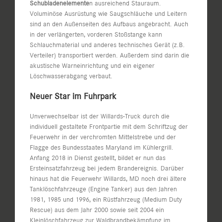
Schubladenelemente
n ausreichend Stauraum.
Voluminöse Ausrüstung wie Saugschläuche und Leitern
sind an den Außenseiten des Aufbaus angebracht. Auch
in der verlängerten, vorderen Stoßstange kann
Schlauchmaterial und anderes technisches Gerät (z.B.
Verteiler) transportiert werden. Außerdem sind darin die
akustische Warneinrichtung und ein eigener
Löschwasserabgang verbaut.
Neuer Star im Fuhrpark
Unverwechselbar ist der Willards-Truck durch die
individuell gestaltete Frontpartie mit dem Schriftzug der
Feuerwehr in der verchromten Mittelstrebe und der
Flagge des Bundesstaates Maryland im Kühlergrill.
Anfang 2018 in Dienst gestellt, bildet er nun das
Ersteinsatzfahrzeug bei jedem Brandereignis. Darüber
hinaus hat die Feuerwehr Willards, MD noch drei ältere
Tanklöschfahrzeuge (Engine Tanker) aus den Jahren
1981, 1985 und 1996, ein Rüstfahrzeug (Medium Duty
Rescue) aus dem Jahr 2000 sowie seit 2004 ein
Kleinlöschfahrzeug zur Waldbrandbekämpfung im