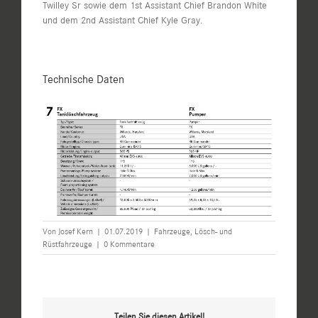
Twilley Sr sowie dem 1st Assistant Chief Brandon White
und dem 2nd Assistant Chief Kyle Gray.
Technische Daten
Von
Josef Kern
|
01.07.2019
|
Fahrzeuge
,
Lösch- und
Rüstfahrzeuge
|
0 Kommentare
Teilen Sie diesen Artikel!