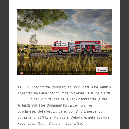
Zeige
grösseres
Bild
11.356 l Löschmittel (Wasser) an Bord, dazu eine seitlich
angebrachte Feuerlöschpumpe mit einer Leistung bis zu
8.500 l in der Minute, das neue
Tanklöschfahrzeug der
Willards Vol. Fire Company Inc.
ist ein wahrer
Löschriese. Geliefert wurde es von DPC Emergency
Equipment mit Sitz in Marydale, Delaware, gefertigt von
Rosenbauer South Dakota in Lyons, SD.