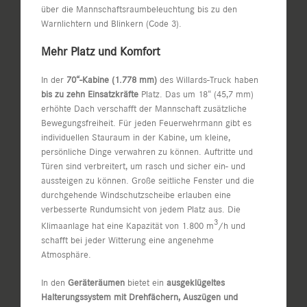
über die Mannschaftsraumbeleuchtung bis zu den
Warnlichtern und Blinkern (Code 3).
Mehr Platz und Komfort
In der
70“-Kabine (1.778 mm)
des Willards-Truck haben
bis zu zehn Einsatzkräfte
Platz. Das um 18“ (45,7 mm)
erhöhte Dach verschafft der Mannschaft zusätzliche
Bewegungsfreiheit. Für jeden Feuerwehrmann gibt es
individuellen Stauraum in der Kabine, um kleine,
persönliche Dinge verwahren zu können. Auftritte und
Türen sind verbreitert, um rasch und sicher ein- und
aussteigen zu können. Große seitliche Fenster und die
durchgehende Windschutzscheibe erlauben eine
verbesserte Rundumsicht von jedem Platz aus. Die
3
Klimaanlage hat eine Kapazität von 1.800 m
/h und
schafft bei jeder Witterung eine angenehme
Atmosphäre.
In den
Geräteräumen
bietet ein
ausgeklügeltes
Halterungssystem mit Drehfächern, Auszügen und