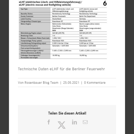
Technische Daten eLHF für die Berliner Feuerwehr
Von
Rosenbauer Blog Team
|
25.05.2021
|
0 Kommentare
Teilen Sie diesen Artikel!
Facebook
Twitter
LinkedIn
E-
Mail