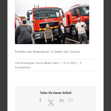
Praktika bei Rosenbauer in Zeiten von Corona
Von
Rosenbauer Social Media Team
|
15.10.2020
|
0
Kommentare
Teilen Sie diesen Artikel!
Facebook
Twitter
LinkedIn
E-
Mail