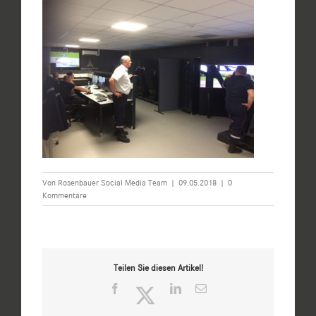
Von
Rosenbauer Social Media Team
|
09.05.2018
|
0
Kommentare
Teilen Sie diesen Artikel!
Facebook
Twitter
LinkedIn
E-
Mail