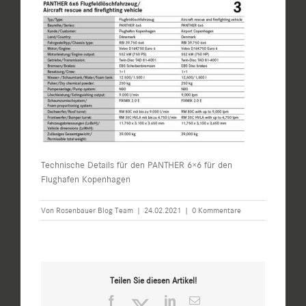
Technische Details für den PANTHER 6×6 für den
Flughafen Kopenhagen
Von
Rosenbauer Blog Team
|
24.02.2021
|
0 Kommentare
Teilen Sie diesen Artikel!
Facebook
Twitter
LinkedIn
E-