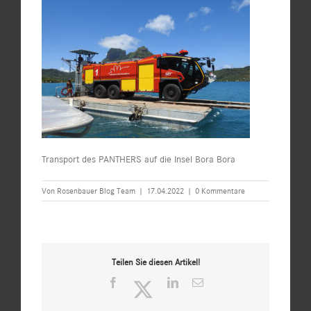
Transport des PANTHERS auf die Insel Bora Bora
Von
Rosenbauer Blog Team
|
17.04.2022
|
0 Kommentare
Teilen Sie diesen Artikel!
Facebook
Twitter
LinkedIn
E-
Mail