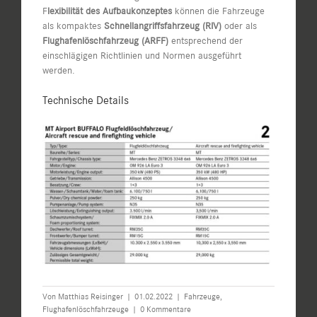
F
lexibilität des Aufbaukonzeptes
können die Fahrzeuge
als kompaktes
Schnellangriffsfahrzeug (RIV)
oder als
Flughafenlöschfahrzeug (ARFF)
entsprechend der
einschlägigen Richtlinien und Normen ausgeführt
werden.
Technische Details
Von
Matthias Reisinger
|
01.02.2022
|
Fahrzeuge
,
Flughafenlöschfahrzeuge
|
0 Kommentare