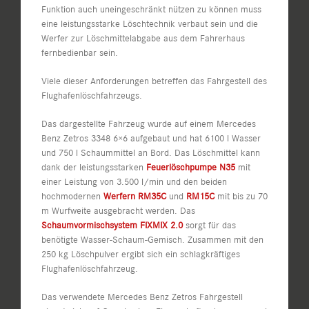
Funktion auch uneingeschränkt nützen zu können muss
eine leistungsstarke Löschtechnik verbaut sein und die
Werfer zur Löschmittelabgabe aus dem Fahrerhaus
fernbedienbar sein.
Viele dieser Anforderungen betreffen das Fahrgestell des
Flughafenlöschfahrzeugs.
Das dargestellte Fahrzeug wurde auf einem Mercedes
Benz Zetros 3348 6×6 aufgebaut und hat 6100 l Wasser
und 750 l Schaummittel an Bord. Das Löschmittel kann
dank der leistungsstarken
Feuerlöschpumpe N35
mit
einer Leistung von 3.500 l/min und den beiden
hochmodernen
Werfern RM35C
und
RM15C
mit bis zu 70
m Wurfweite ausgebracht werden. Das
Schaumvormischsystem FIXMIX 2.0
sorgt für das
benötigte Wasser-Schaum-Gemisch. Zusammen mit den
250 kg Löschpulver ergibt sich ein schlagkräftiges
Flughafenlöschfahrzeug.
Das verwendete Mercedes Benz Zetros Fahrgestell