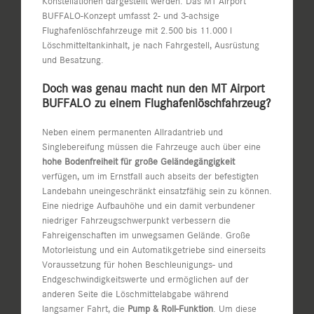
Konstellationen dargestellt werden. Das MT Airport
BUFFALO-Konzept umfasst 2- und 3-achsige
Flughafenlöschfahrzeuge mit 2.500 bis 11.000 l
Löschmitteltankinhalt, je nach Fahrgestell, Ausrüstung
und Besatzung.
Doch was genau macht nun den MT Airport
BUFFALO zu einem Flughafenlöschfahrzeug?
Neben einem permanenten Allradantrieb und
Singlebereifung müssen die Fahrzeuge auch über eine
hohe Bodenfreiheit für große Geländegängigkeit
verfügen, um im Ernstfall auch abseits der befestigten
Landebahn uneingeschränkt einsatzfähig sein zu können.
Eine niedrige Aufbauhöhe und ein damit verbundener
niedriger Fahrzeugschwerpunkt verbessern die
Fahreigenschaften im unwegsamen Gelände. Große
Motorleistung und ein Automatikgetriebe sind einerseits
Voraussetzung für hohen Beschleunigungs- und
Endgeschwindigkeitswerte und ermöglichen auf der
anderen Seite die Löschmittelabgabe während
langsamer Fahrt, die
Pump & Roll-Funktion
. Um diese