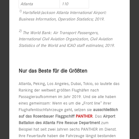
Atlanta
110
1)
Hartsfield-Jackson Atlanta International Airport:
Business Information, Operation Statistics; 2019.
2)
The
World Bank
: Air Transport Passengers,
International Civil Aviation Organization, Civil Aviation
Statistics of the World and ICAO staff estimates; 2019.
Nur das Beste für die Größten
Atlanta, Peking, Los Angeles, Dubai, Tokio, so lautete das
Ranking der weltweit größten Flughäfen nach
Passagieraufkommen im Jahr 2019. Und sie alle haben
eines gemeinsam: Wenn es um die „Front line“ ihrer
Flughafenlöschfahrzeuge geht, setzen sie
ausschließlich
auf das Rosenbauer Flaggschiff
PANTHER
. Das
Airport
Battalion des Atlanta Fire Rescue Department
zum
Beispiel hat seit zwei Jahren sechs PANTHER im Dienst.
Ihre Feuertaufe haben die Fahrzeuge längst bestanden