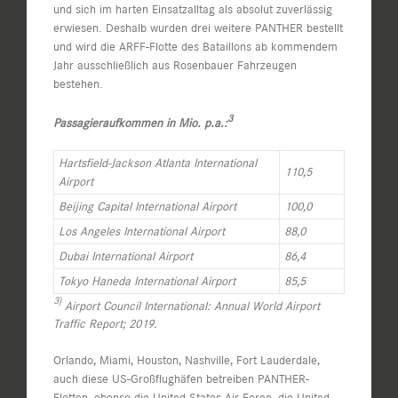
und sich im harten Einsatzalltag als absolut zuverlässig
erwiesen. Deshalb wurden drei weitere PANTHER bestellt
und wird die ARFF-Flotte des Bataillons ab kommendem
Jahr ausschließlich aus Rosenbauer Fahrzeugen
bestehen.
3
Passagieraufkommen in Mio. p.a.:
Hartsfield-Jackson Atlanta International
110,5
Airport
Beijing Capital International Airport
100,0
Los Angeles International Airport
88,0
Dubai International Airport
86,4
Tokyo Haneda International Airport
85,5
3)
Airport Council International:
Annual World Airport
Traffic Report; 2019.
Orlando, Miami, Houston, Nashville, Fort Lauderdale,
auch diese US-Großflughäfen betreiben PANTHER-
Flotten, ebenso die United States Air Force, die United