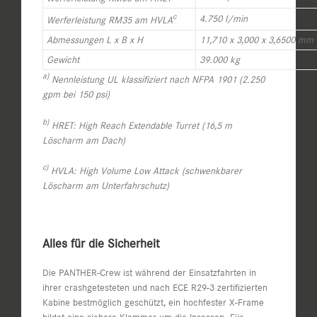
c
4.750 l/min
Werferleistung RM35 am HVLA
Abmessungen L x B x H
11,710 x 3,000 x 3,6500 mm
Gewicht
39.000 kg
a)
Nennleistung UL klassifiziert nach NFPA 1901 (2.250
gpm bei 150 psi)
b)
HRET: High Reach Extendable Turret (16,5 m
Löscharm am Dach)
c)
HVLA: High Volume Low Attack (schwenkbarer
Löscharm am Unterfahrschutz)
Alles für die Sicherheit
Die PANTHER-Crew ist während der Einsatzfahrten in
ihrer crashgetesteten und nach ECE R29-3 zertifizierten
Kabine bestmöglich geschützt, ein hochfester X-Frame