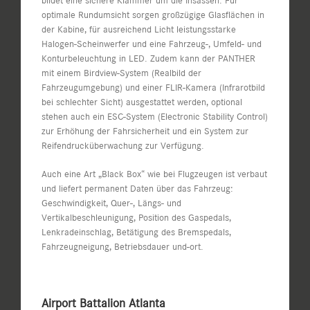
bildet eine sichere Klammer um die Insassen. Für
optimale Rundumsicht sorgen großzügige Glasflächen in
der Kabine, für ausreichend Licht leistungsstarke
Halogen-Scheinwerfer und eine Fahrzeug-, Umfeld- und
Konturbeleuchtung in LED. Zudem kann der PANTHER
mit einem Birdview-System (Realbild der
Fahrzeugumgebung) und einer FLIR-Kamera (Infrarotbild
bei schlechter Sicht) ausgestattet werden, optional
stehen auch ein ESC-System (Electronic Stability Control)
zur Erhöhung der Fahrsicherheit und ein System zur
Reifendrucküberwachung zur Verfügung.
Auch eine Art „Black Box“ wie bei Flugzeugen ist verbaut
und liefert permanent Daten über das Fahrzeug:
Geschwindigkeit, Quer-, Längs- und
Vertikalbeschleunigung, Position des Gaspedals,
Lenkradeinschlag, Betätigung des Bremspedals,
Fahrzeugneigung, Betriebsdauer und-ort.
Airport Battalion Atlanta