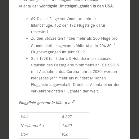
Atlanta der
wichtigste Umsteigeflughafen in den USA
:
89 % aller Flüge von/nach Atlanta sind
Inlandsflüge, 152 der 192 Flugsteige dafür
reserviert.
Zu den Stoßzeiten finden mehr als 200 Flüge pro
1
Stunde statt, insgesamt zählte Atlanta 904.301
Flugbewegungen im Jahr 2019.
Seit 1998 führt der US-Hub die internationale
Statistik des Passagieraufkommens an. Seit 2015
(mit Ausnahme des Corona-Jahres 2020) werden
hier jedes Jahr mehr als hundert Millionen
Fluggäste abgewickelt. Damit ist Atlanta einer der
verkehrsreichsten Flughäfen der Welt.
2
Fluggäste gesamt in Mio. p.a.:
Welt
4.397
Nordamerika
1.020
USA
926