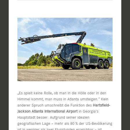
Zeige
grösseres
Bild
„Es spielt keine Rolle, ob man in die Hölle oder in den
Himmel kommt, man muss in Atlanta umsteigen.“ Kein
anderer Spruch umschreibt die Funktion des
Hartsfield-
Jackson Atlanta International Airport
in Georgia’s
Hauptstadt besser. Aufgrund seiner idealen
geografischen Lage – mehr als 80 % der US-Bevölkerung
ist in weniger als zwei Flugstunden erreichbar – ist