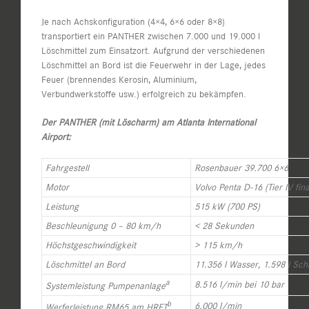
Je nach Achskonfiguration (4×4, 6×6 oder 8×8)
transportiert ein PANTHER zwischen 7.000 und 19.000 l
Löschmittel zum Einsatzort. Aufgrund der verschiedenen
Löschmittel an Bord ist die Feuerwehr in der Lage, jedes
Feuer (brennendes Kerosin, Aluminium,
Verbundwerkstoffe usw.) erfolgreich zu bekämpfen.
Der PANTHER (mit Löscharm) am Atlanta International
Airport:
Fahrgestell
Rosenbauer 39.700 6×6
Motor
Volvo Penta D-16 (Tier IV fina
Leistung
515 kW (700 PS)
Beschleunigung 0 – 80 km/h
< 28 Sekunden
Höchstgeschwindigkeit
> 115 km/h
Löschmittel an Bord
11.356 l Wasser, 1.598 l Sch
a
8.516 l/min bei 10 bar
Systemleistung Pumpenanlage
b
6.000 l/min
Werferleistung RM65 am HRET