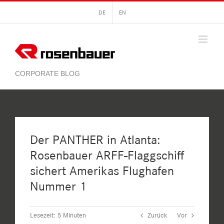
Zum
DE
EN
Inhalt
springen
Der PANTHER in Atlanta:
Rosenbauer ARFF-Flaggschiff
sichert Amerikas Flughafen
Nummer 1
Lesezeit:
5
Minuten
Zurück
Vor