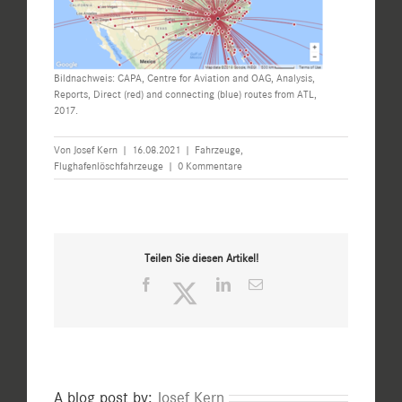
Bildnachweis: CAPA, Centre for Aviation and OAG, Analysis,
Reports, Direct (red) and connecting (blue) routes from ATL,
2017.
Von
Josef Kern
|
16.08.2021
|
Fahrzeuge
,
Flughafenlöschfahrzeuge
|
0 Kommentare
Teilen Sie diesen Artikel!
Facebook
Twitter
LinkedIn
E-
Mail
A blog post by:
Josef Kern