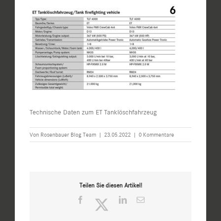
Technische Daten zum ET Tanklöschfahrzeug
Von
Rosenbauer Blog Team
|
23.05.2022
|
0 Kommentare
Teilen Sie diesen Artikel!
Facebook
Twitter
LinkedIn
E-
Mail